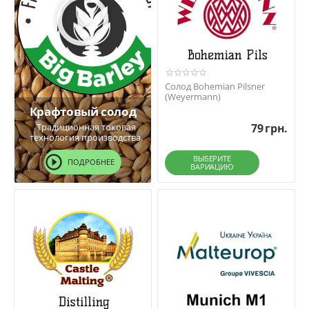
Солод Bohemian Pilsner
(Weyermann)
Крафтовый солод
Традиционная токовая
79
грн.
технология производства.
ВЫБЕРИТЕ
ПОДРОБНЕЕ
ВАРИАЦИЮ