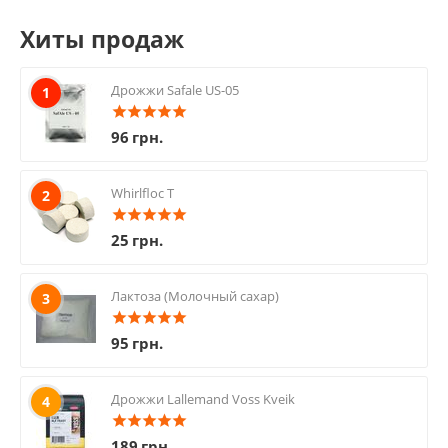
Хиты продаж
Дрожжи Safale US-05
1
96
грн.
Whirlfloc T
2
25
грн.
Лактоза (Молочный сахар)
3
95
грн.
Дрожжи Lallemand Voss Kveik
4
189
грн.