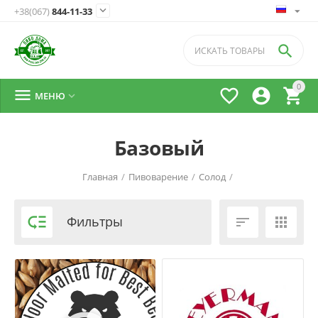

+38(067)
844-11-33

0




МЕНЮ

Базовый
Главная
/
Пивоварение
/
Солод
/

Фильтры

