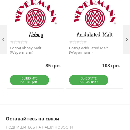

Солод Abbey Malt
Солод Acidulated Malt
(Weyermann)
(Weyermann)
85
грн.
103
грн.
ВЫБЕРИТЕ
ВЫБЕРИТЕ
ВАРИАЦИЮ
ВАРИАЦИЮ
Оставайтесь на связи
ПОДПИШИТЕСЬ НА НАШИ НОВОСТИ