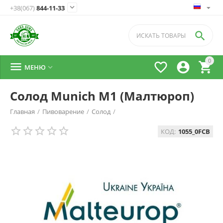

+38(067)
844-11-33

0




МЕНЮ

Солод Munich M1 (Малтюроп)
Главная
/
Пивоварение
/
Солод
/
КОД:
1055_0FCB