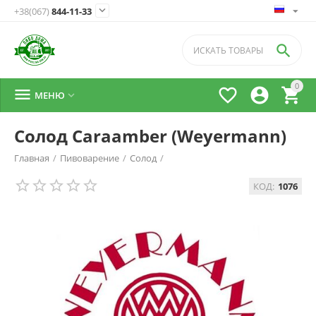

+38(067)
844-11-33

0




МЕНЮ

Солод Caraamber (Weyermann)
Главная
/
Пивоварение
/
Солод
/
КОД:
1076