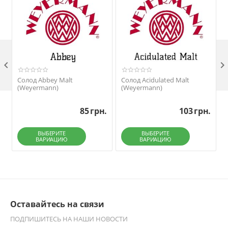

Солод Abbey Malt
Солод Acidulated Malt
(Weyermann)
(Weyermann)
85
грн.
103
грн.
ВЫБЕРИТЕ
ВЫБЕРИТЕ
ВАРИАЦИЮ
ВАРИАЦИЮ
Оставайтесь на связи
ПОДПИШИТЕСЬ НА НАШИ НОВОСТИ