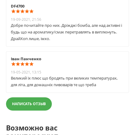
DF4700
19-09-2021, 21:56
Добре почитайте про них. Дріжджі бомба, але над активні і
будь що на ароматику/смак перетравлять в виплюнуть.
ДрайХоп лише, імхо.
Іван Панченко
19-05-2021, 13:15
Великий їх плюс що бродять при великих температурах,
для літа, для домашніх пивоварів те що треба
НАПИСАТЬ ОТЗЫВ
Возможно вас