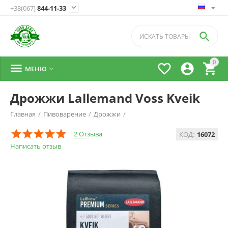

+38(067)
844-11-33

0




МЕНЮ

Дрожжи Lallemand Voss Kveik
Главная
/
Пивоварение
/
Дрожжи
/
2 Отзыва
КОД:
16072
Написать отзыв