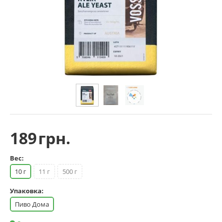
189
грн.
Вес:
10 г
11 г
500 г
Упаковка:
Пиво Дома