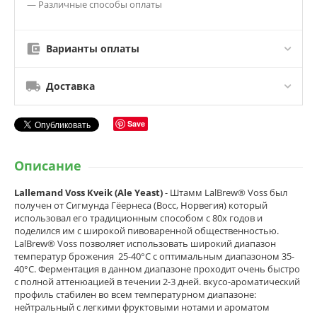
— Различные способы оплаты
Варианты оплаты
Доставка
Save
Описание
Lallemand Voss Kveik (Ale Yeast)
- Штамм LalBrew® Voss был
получен от Сигмунда Гёернеса (Восс, Норвегия) который
использовал его традиционным способом с 80х годов и
поделился им с широкой пивоваренной общественностью.
LalBrew® Voss позволяет использовать широкий диапазон
температур брожения 25-40°C с оптимальным диапазоном 35-
40°C. Ферментация в данном диапазоне проходит очень быстро
с полной аттенюацией в течении 2-3 дней. вкусо-ароматический
профиль стабилен во всем температурном диапазоне:
нейтральный с легкими фруктовыми нотами и ароматом