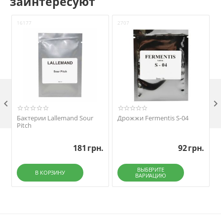
заинтересуют
16177
2707
1

Бактерии Lallemand Sour
Дрожжи Fermentis S-04
Pitch
181
грн.
92
грн.
ВЫБЕРИТЕ
В КОРЗИНУ
ВАРИАЦИЮ