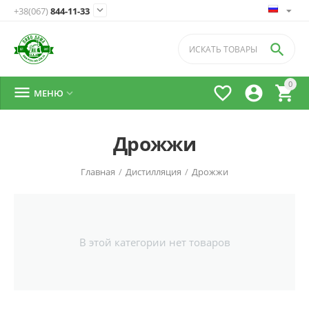

+38(067)
844-11-33

0




МЕНЮ

Дрожжи
Главная
/
Дистилляция
/
Дрожжи
В этой категории нет товаров