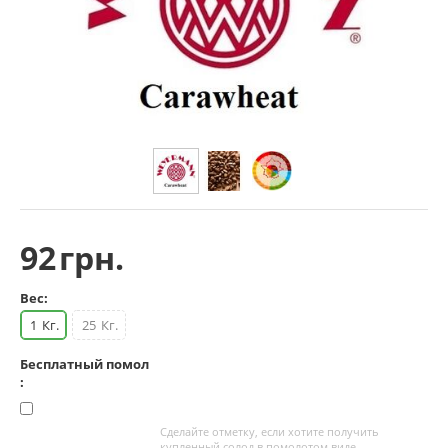
92
грн.
Вес:
1
Кг.
25
Кг.
Бесплатный помол
:
Сделайте отметку, если хотите получить
купленный солод в помолотом виде.