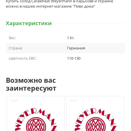
Купить солод Carawheat Weyermann в Харькове и Украине
можно в нашем интернет-магазине "Пиво дома"
Характеристики
Вес:
1
Кг.
Страна:
Германия
Цветность EBC:
110-130
Возможно вас
заинтересуют
1068
1070
1