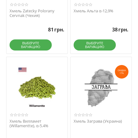
Хмель Zatecky Polorany
Хмель Альта α-12,9%
Cervnak (Чехия)
81
грн.
38
грн.
ВЫБЕРИТЕ
ВЫБЕРИТЕ
ВАРИАЦИЮ
ВАРИАЦИЮ
СКИДКА
17%
Хмель Вилламет
Хмель Заграва (Украина)
(Willamentte), α-5.4%