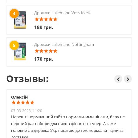
Дрожжи Lallemand Voss Kveik
4
189
грн.
Дрожжи Lallemand Nottingham
5
170
грн.
Отзывы:
Олексій
07-03-2023, 11:20
Нарешті нормальний сайт з нормальними цінами, беру не
перший раз набори для пивоваріння все супер. А саме
головне є відправка Укр поштою де теж нормальні ціни за
доставку.