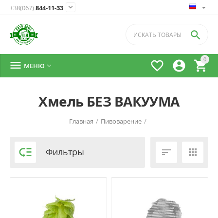

+38(067)
844-11-33

0




МЕНЮ

Хмель БЕЗ ВАКУУМА
Главная
/
Пивоварение
/

Фильтры

