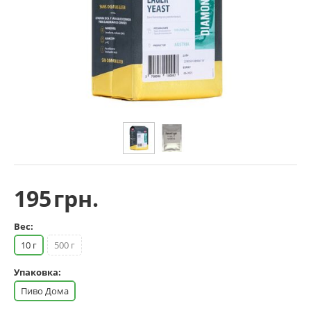
195
грн.
Вес:
10 г
500 г
Упаковка:
Пиво Дома