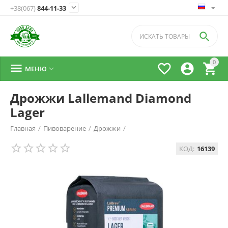

+38(067)
844-11-33

0




МЕНЮ

Дрожжи Lallemand Diamond
Lager
Главная
/
Пивоварение
/
Дрожжи
/
КОД:
16139