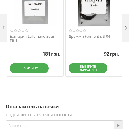

Бактерии Lallemand Sour
Дрожжи Fermentis S-04
Pitch
181
грн.
92
грн.
ВЫБЕРИТЕ
В КОРЗИНУ
ВАРИАЦИЮ
Оставайтесь на связи
ПОДПИШИТЕСЬ НА НАШИ НОВОСТИ