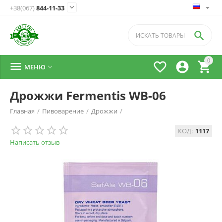

+38(067)
844-11-33

0




МЕНЮ

Дрожжи Fermentis WB-06
Главная
/
Пивоварение
/
Дрожжи
/
КОД:
1117
Написать отзыв