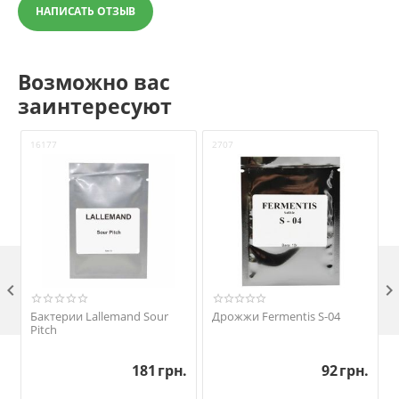
НАПИСАТЬ ОТЗЫВ
Возможно вас
заинтересуют
16177
2707
1

Бактерии Lallemand Sour
Дрожжи Fermentis S-04
Pitch
181
грн.
92
грн.