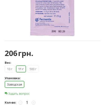
206
грн.
Вес:
10 г
11 г
500 г
Упаковка:
Заводская
Задать вопрос
Кол-во:
−
+