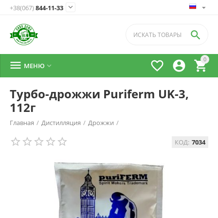

+38(067)
844-11-33

0




МЕНЮ

Турбо-дрожжи Puriferm UK-3,
112г
Главная
/
Дистилляция
/
Дрожжи
/
КОД:
7034