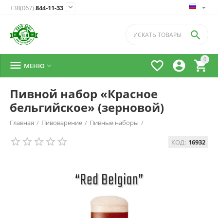

+38(067)
844-11-33

0




МЕНЮ

Пивной набор «Красное
бельгийское» (зерновой)
Главная
/
Пивоварение
/
Пивные наборы
/
КОД:
16932