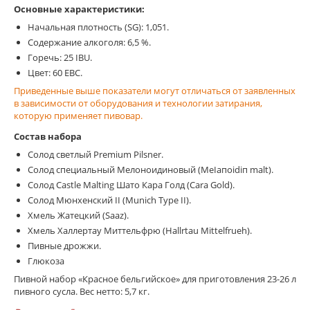
Основные характеристики:
Начальная плотность (SG): 1,051.
Содержание алкоголя: 6,5 %.
Горечь: 25 IBU.
Цвет: 60 EBC.
Приведенные выше показатели могут отличаться от заявленных
в зависимости от оборудования и технологии затирания,
которую применяет пивовар.
Состав набора
Солод светлый Рremium Pilsner.
Солод специальный Мелоноидиновый (МеІапоіԁіп malt).
Солод Castle Malting Шато Кара Голд (Сara Gold).
Солод Мюнхенский II (Munich Type II).
Хмель Жатецкий (Saaz).
Хмель Халлертау Миттельфрю (Hallrtau Mittelfrueh).
Пивные дрожжи.
Глюкоза
Пивной набор «Красное бельгийское» для приготовления 23-26 л
пивного сусла. Вес нетто: 5,7 кг.