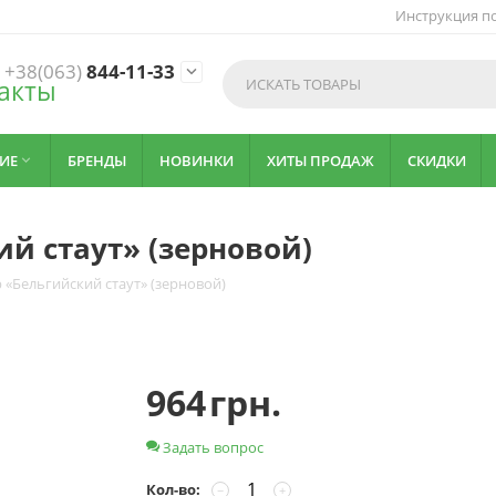
Инструкция по
+38(063)
844-11-33

акты
ИЕ
БРЕНДЫ
НОВИНКИ
ХИТЫ ПРОДАЖ
СКИДКИ

й стаут» (зерновой)
 «Бельгийский стаут» (зерновой)
964
грн.
Задать вопрос
Кол-во:
−
+