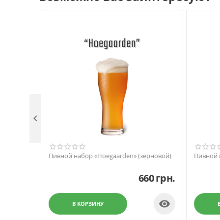

Пивной набор «Hoegaarden» (зерновой)
Пивной 
660
грн.

В КОРЗИНУ