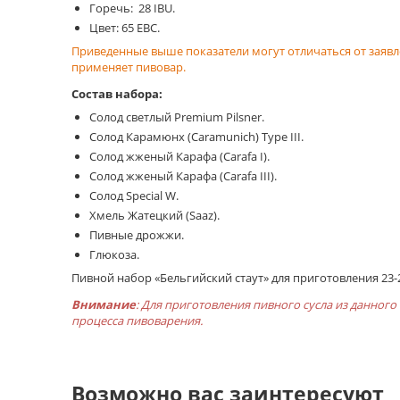
Горечь: 28 IBU.
Цвет: 65 EBC.
Приведенные выше показатели могут отличаться от заявл
применяет пивовар.
Состав набора:
Солод светлый Рremium Рilsner.
Солод Карамюнх (Сaramunich) Тype III.
Cолод жженый Карафа (Сarafa I).
Солод жженый Карафа (Сarafa III).
Солод Special W.
Хмель Жатецкий (Saaz).
Пивные дрожжи.
Глюкоза.
Пивной набор «Бельгийский стаут» для приготовления 23-26 
Внимание
: Для приготовления пивного сусла из данног
процесса пивоварения.
Возможно вас заинтересуют