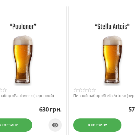
набор «Paulaner » (зерновой)
Пивной набор «Stella Artois» (зе
630
грн.
57

В КОРЗИНУ
В КОРЗИНУ