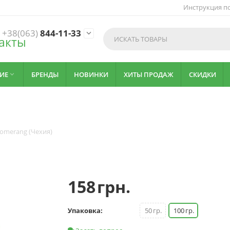
Инструкция по
+38(063)
844-11-33

акты
ИЕ
БРЕНДЫ
НОВИНКИ
ХИТЫ ПРОДАЖ
СКИДКИ

omerang (Чехия)
158
грн.
Упаковка:
50
гр.
100
гр.