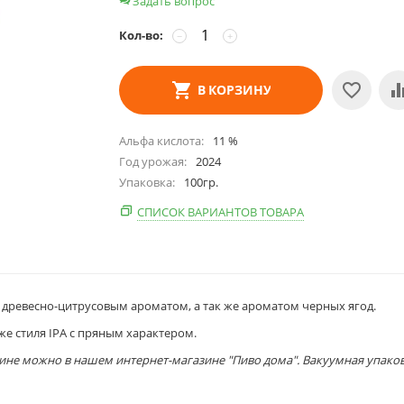
Задать вопрос
Кол-во:
−
+
В КОРЗИНУ
Альфа кислота
11
%
Год урожая
2024
Упаковка
100
гр.
СПИСОК ВАРИАНТОВ ТОВАРА
 древесно-цитрусовым ароматом, а так же ароматом черных ягод.
же стиля IPA с пряным характером.
аине можно в нашем интернет-магазине "Пиво дома". Вакуумная упаков