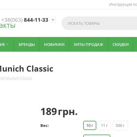
Инструкция по
+38(063)
844-11-33

акты
ИЕ
БРЕНДЫ
НОВИНКИ
ХИТЫ ПРОДАЖ
СКИДКИ

unich Classic
nd Munich Classic
189
грн.
Вес:
10 г
11 г
500 г