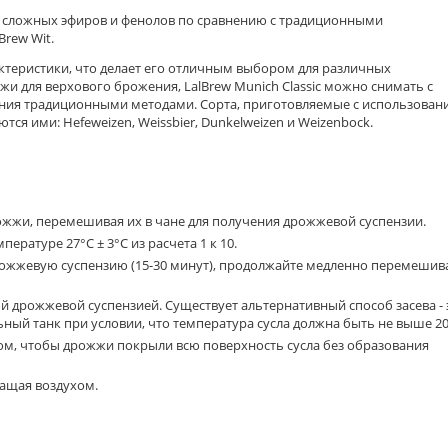
нь сложных эфиров и фенолов по сравнению с традиционными
rew Wit.
актеристики, что делает его отличным выбором для различных
 для верхового брожения, LalBrew Munich Classic можно снимать с
ения традиционными методами. Сорта, приготовляемые с использован
ются ими: Hefeweizen, Weissbier, Dunkelweizen и Weizenbock.
ожжи, перемешивая их в чане для получения дрожжевой суспензии.
ературе 27°C ± 3°C из расчета 1 к 10.
рожжевую суспензию (15-30 минут), продолжайте медленно перемешив
й дрожжевой суспензией. Существует альтернативный способ засева - 
ный танк при условии, что температура сусла должна быть не выше 20
ом, чтобы дрожжи покрыли всю поверхность сусла без образования
гащая воздухом.