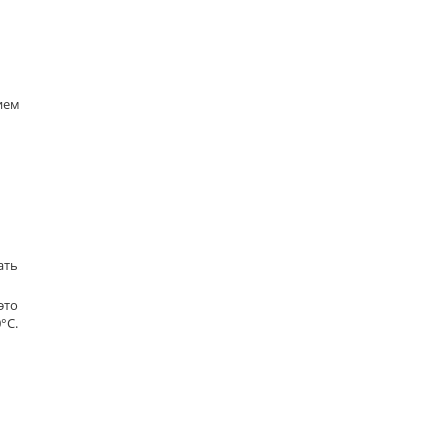
ием
ать
это
°C.