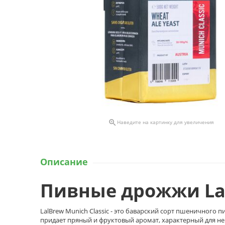

Наведите на картинку для увеличения
Описание
Пивные дрожжи Lal
LalBrew Munich Classic - это баварский сорт пшеничного
придает пряный и фруктовый аромат, характерный для н