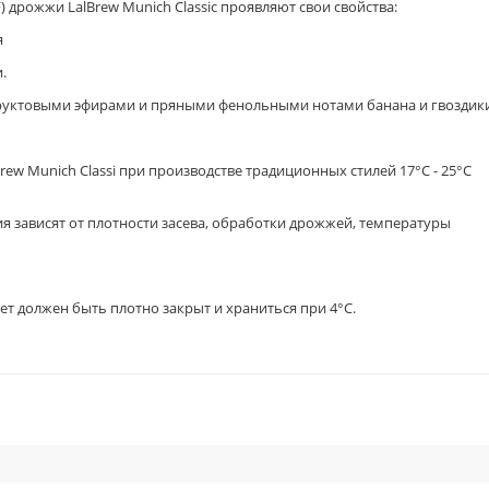
°F) дрожжи LalBrew Munich Classic проявляют свои свойства:
я
.
руктовыми эфирами и пряными фенольными нотами банана и гвоздики
w Munich Classi при производстве традиционных стилей 17°C - 25°C
я зависят от плотности засева, обработки дрожжей, температуры
ет должен быть плотно закрыт и храниться при 4°С.