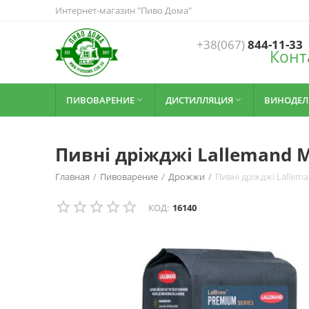
Интернет-магазин "Пиво Дома"
+38(067)
844-11-33
Конт
ПИВОВАРЕНИЕ
ДИСТИЛЛЯЦИЯ
ВИНОДЕЛ


Пивні дріжджі Lallemand M
Главная
/
Пивоварение
/
Дрожжи
/
Пивні дріжджі Lallema
КОД:
16140