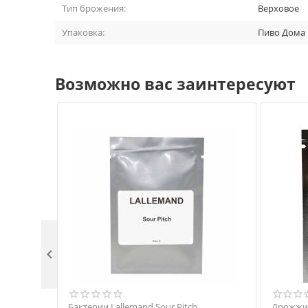
Тип брожения:
Верховое
Упаковка:
Пиво Дома
Возможно вас заинтересуют

Бактерии Lallemand Sour Pitch
Дрожжи 