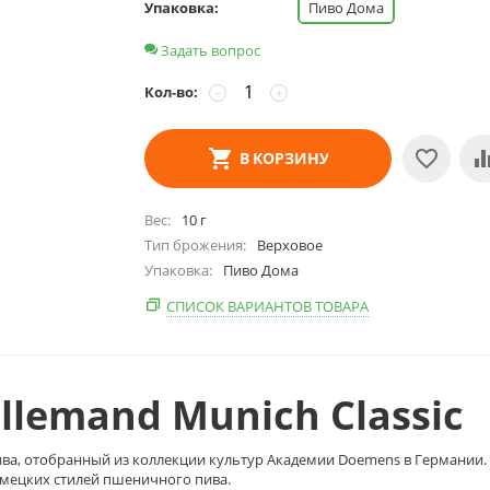
Упаковка:
Пиво Дома
Задать вопрос
Кол-во:
−
+
В КОРЗИНУ
Вес
10 г
Тип брожения
Верховое
Упаковка
Пиво Дома
СПИСОК ВАРИАНТОВ ТОВАРА
lemand Munich Classic
 пива, отобранный из коллекции культур Академии Doemens в Германии.
емецких стилей пшеничного пива.