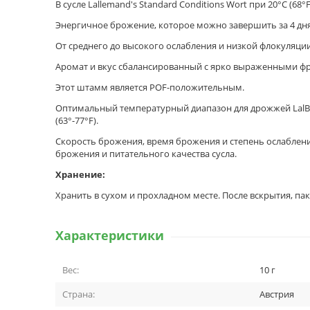
В сусле Lallemand's Standard Conditions Wort при 20°C (68
Энергичное брожение, которое можно завершить за 4 дн
От среднего до высокого ослабления и низкой флокуляции
Аромат и вкус сбалансированный с ярко выраженными ф
Этот штамм является POF-положительным.
Оптимальный температурный диапазон для дрожжей LalBre
(63°-77°F).
Скорость брожения, время брожения и степень ослаблени
брожения и питательного качества сусла.
Хранение:
Хранить в сухом и прохладном месте. После вскрытия, пак
Характеристики
Вес:
10 г
Страна:
Австрия