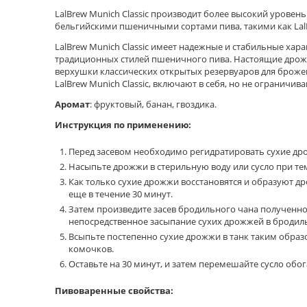
LalBrew Munich Classic производит более высокий урове
бельгийскими пшеничными сортами пива, такими как LalB
LalBrew Munich Classic имеет надежные и стабильные хар
традиционных стилей пшеничного пива. Настоящие дрожжи
верхушки классических открытых резервуаров для брож
LalBrew Munich Classic, включают в себя, но не ограничива
Аромат
: фруктовый, банан, гвоздика.
Инструкция по применению:
Перед засевом необходимо регидратировать сухие др
Насыпьте дрожжи в стерильную воду или сусло при темп
Как только сухие дрожжи восстановятся и образуют д
еще в течение 30 минут.
Затем произведите засев бродильного чана полученно
непосредственное засыпание сухих дрожжей в бродиль
Всыпьте постепенно сухие дрожжи в танк таким образ
комочков.
Оставьте на 30 минут, и затем перемешайте сусло обо
Пивоваренные свойства: