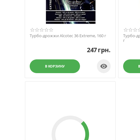
Турбо-дрожжи Alcotec 36 Extreme, 160 г
Турбо-др
г
247
грн.

В КОРЗИНУ