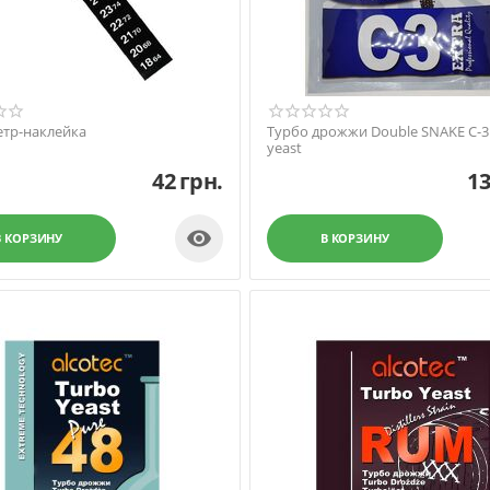
тр-наклейка
Турбо дрожжи Double SNAKE C-3
yeast
42
грн.
1

В КОРЗИНУ
В КОРЗИНУ