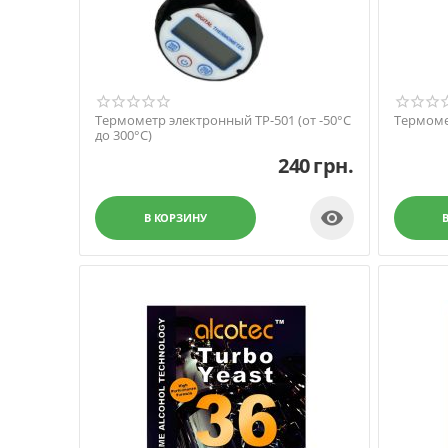
Термометр электронный TP-501 (от -50°C
Термоме
до 300°C)
240
грн.

В КОРЗИНУ