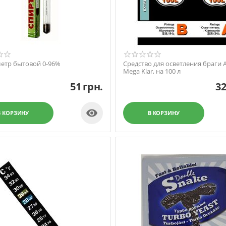
етр бытовой 0-96%
Средство для осветления браги A
Mega Klar, на 100 л
51
грн.
3

В КОРЗИНУ
В КОРЗИНУ