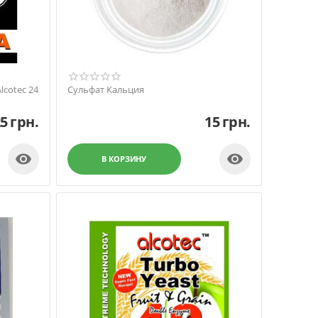
lcotec 24
Сульфат Кальция
25
грн.
15
грн.


В КОРЗИНУ