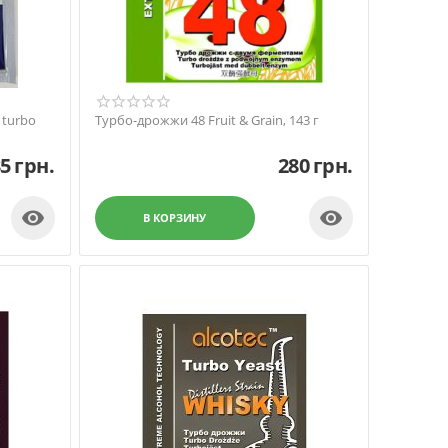
 turbo
Турбо-дрожжи 48 Fruit & Grain, 143 г
35
грн.
280
грн.


В КОРЗИНУ