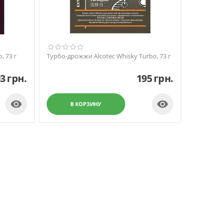
, 73 г
Турбо-дрожжи Alcotec Whisky Turbo, 73 г
03
грн.
195
грн.


В КОРЗИНУ