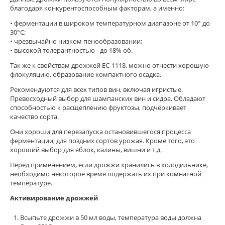
благодаря конкурентоспособным факторам, а именно:
• ферментации в широком температурном диапазоне от 10° до
30°C;
• чрезвычайно низком пенообразовании;
• высокой толерантностью - до 18% об.
Так же к свойствам дрожжей EC-1118, можно отнести хорошую
флокуляцию, образование компактного осадка.
Рекомендуются для всех типов вин, включая игристые.
Превосходный выбор для шампанских вин и сидра. Обладают
способностью к расщеплению фруктозы, подчёркивает
качество сорта.
Они хороши для перезапуска остановившегося процесса
ферментации, для поздних сортов урожая. Кроме того, это
хороший выбор для яблок, калины, вишни и т.д.
Перед применением, если дрожжи хранились в холодильнике,
необходимо некоторое время подержать их при комнатной
температуре.
Активирование дрожжей
Всыпьте дрожжи в 50 мл воды, температура воды должна