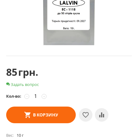
85
грн.
Задать вопрос
Кол-во:
−
+
В КОРЗИНУ
Вес
10 г