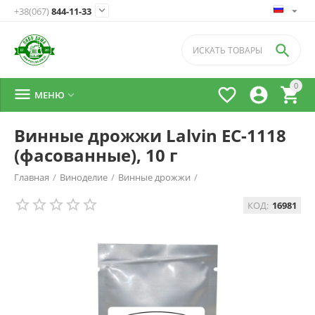

+38(067)
844-11-33

0




МЕНЮ

Винные дрожжи Lalvin EC-1118
(фасованные), 10 г
Главная
/
Виноделие
/
Винные дрожжи
/
КОД:
16981