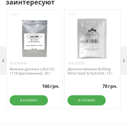
заинтересуют
16982
16529
2

Винные дрожжи Lalvin EC-
Дрожжи винные Bulldog
1118 (фасованные), 20 г
Wine Yeast & Nutrient, 13 г
г
166
грн.
78
грн.
В КОРЗИНУ
В КОРЗИНУ