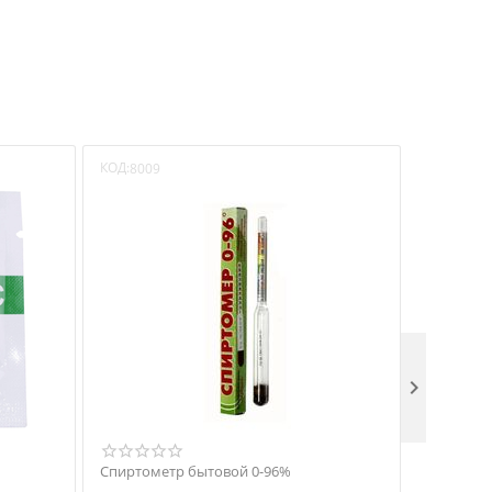
КОД:
КОД:
8009
1682

Спиртометр бытовой 0-96%
Термометр
до 300°C)