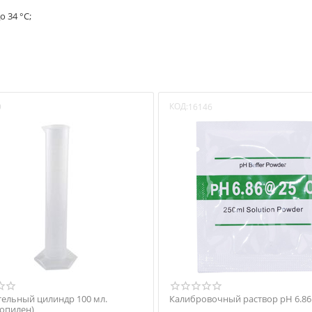
 34 °С;
КОД:
9
16146
ельный цилиндр 100 мл.
Калибровочный раствор pH 6.86
опилен)