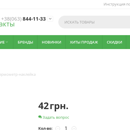
Инструкция по
+38(063)
844-11-33

акты
ИЕ
БРЕНДЫ
НОВИНКИ
ХИТЫ ПРОДАЖ
СКИДКИ

ермометр-наклейка
42
грн.
Задать вопрос
Кол-во:
−
+