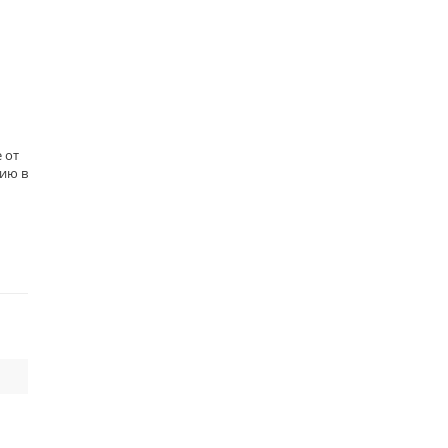
 от
цию в