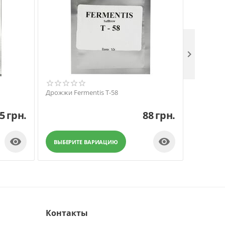

Дрожжи Fermentis T-58
Дрожжи F
5
грн.
88
грн.


ВЫБЕРИТЕ ВАРИАЦИЮ
ВЫБЕР
Контакты