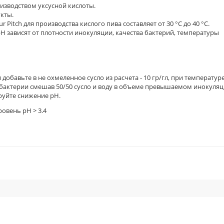
изводством уксусной кислоты.
укты.
itch для производства кислого пива составляет от 30 °C до 40 °C.
 зависят от плотности инокуляции, качества бактерий, температуры
обавьте в не охмеленное сусло из расчета - 10 гр/гл, при температуре
ь бактерии смешав 50/50 сусло и воду в объеме превышаемом инокуля
ируйте снижение рН.
ровень рН > 3.4