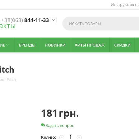
Инструкция по
+38(063)
844-11-33

акты
ИЕ
БРЕНДЫ
НОВИНКИ
ХИТЫ ПРОДАЖ
СКИДКИ

itch
our Pitch
181
грн.
Задать вопрос
Кол-во:
−
+