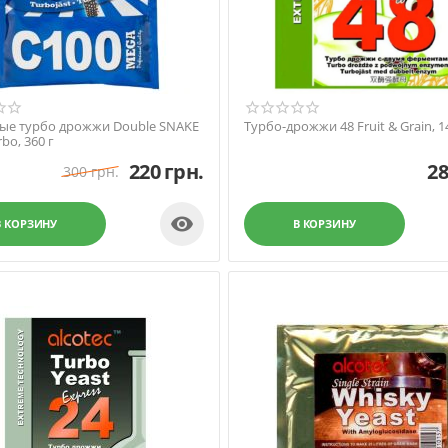
ые турбо дрожжи Double SNAKE
Турбо-дрожжи 48 Fruit & Grain, 1
bo, 360 г
220
грн.
2
300
грн.

В КОРЗИНУ
В КОРЗИНУ