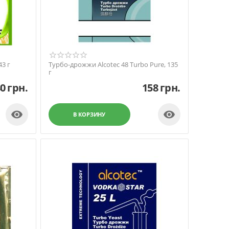
43 г
Турбо-дрожжи Alcotec 48 Turbo Pure, 135
г
80
грн.
158
грн.


В КОРЗИНУ