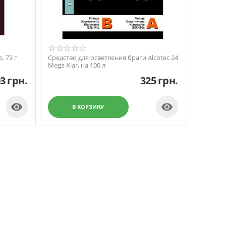
, 73 г
Средство для осветления браги Alcotec 24
Mega Klar, на 100 л
03
грн.
325
грн.


В КОРЗИНУ