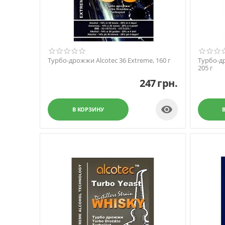
Турбо-дрожжи Alcotec 36 Extreme, 160 г
Турбо-др
205 г
247
грн.

В КОРЗИНУ