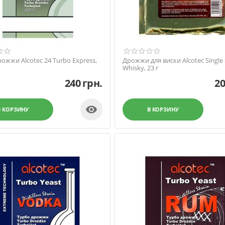
ожжи Alcotec 24 Turbo Express,
Дрожжи для виски Alcotec Single 
Whisky, 23 г
240
грн.
2

В КОРЗИНУ
В КОРЗИНУ