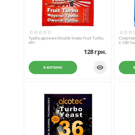
Турбо-дрожжи Double Snake Fruit Turbo,
Спиртов
49 г
C-100 Tur
128
грн.

В КОРЗИНУ