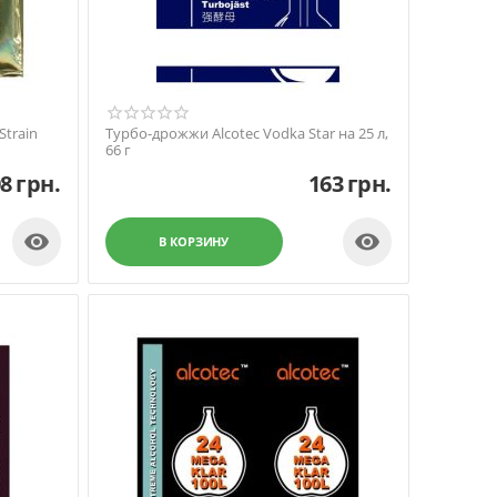
Strain
Турбо-дрожжи Alcotec Vodka Star на 25 л,
66 г
08
грн.
163
грн.


В КОРЗИНУ