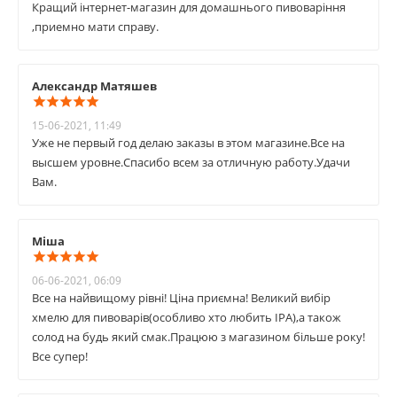
Кращий інтернет-магазин для домашнього пивоваріння
,приемно мати справу.
Александр Матяшев
15-06-2021, 11:49
Уже не первый год делаю заказы в этом магазине.Все на
высшем уровне.Спасибо всем за отличную работу.Удачи
Вам.
Міша
06-06-2021, 06:09
Все на найвищому рівні! Ціна приємна! Великий вибір
хмелю для пивоварів(особливо хто любить ІРА),а також
солод на будь який смак.Працюю з магазином більше року!
Все супер!