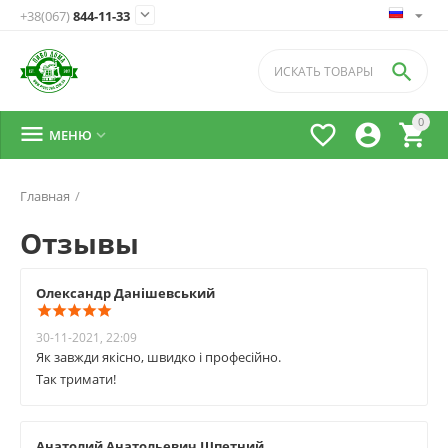

+38(067)
844-11-33

0




МЕНЮ

Главная
/
Отзывы
Олександр Данішевський
30-11-2021, 22:09
Як завжди якісно, швидко і професійно.
Так тримати!
Анатолий Анатольевич Шпетний