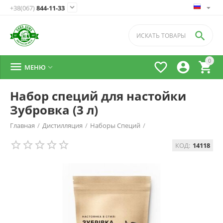

+38(067)
844-11-33

0




МЕНЮ

Набор специй для настойки
Зубровка (3 л)
Главная
/
Дистилляция
/
Наборы Специй
/
КОД:
14118