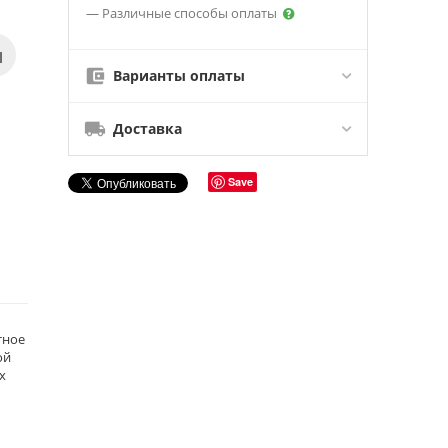
— Различные способы оплаты
Варианты оплаты
Доставка
Save
тное
ой
х