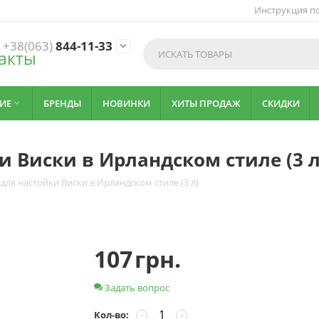
Инструкция по
+38(063)
844-11-33

акты
ИЕ
БРЕНДЫ
НОВИНКИ
ХИТЫ ПРОДАЖ
СКИДКИ

и Виски в Ирландском стиле (3 л
для настойки Виски в Ирландском стиле (3 л)
107
грн.
Задать вопрос
Кол-во:
−
+