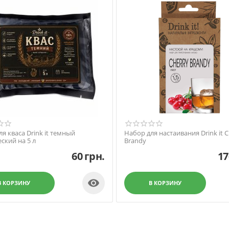
я кваса Drink it темный
Набор для настаивания Drink it C
ский на 5 л
Brandy
60
грн.
17

В КОРЗИНУ
В КОРЗИНУ