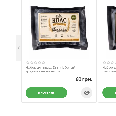

Набор для кваса Drink it белый
Набор дл
традиционный на 5 л
классиче
60
грн.

В КОРЗИНУ