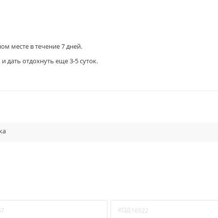
ом месте в течение 7 дней.
и дать отдохнуть еще 3-5 суток.
ка
КОД:
57
16922