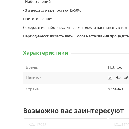
- Набор специй
- 3 л алкоголя крепостью 45-50%
Приготовление:
Содержание набора залить алкоголем и настаивать в темн
Периодически взбалтывать. После настаивания процедить 
Характеристики
Бренд:
Hot Rod
Напиток:
Настой
Страна:
Украина
Возможно вас заинтересуют
КОД:
КОД:
17058
170