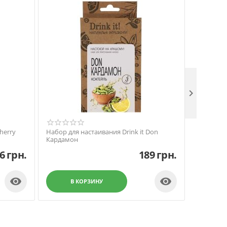

herry
Набор для настаивания Drink it Don
Набор для
Кардамон
6
грн.
189
грн.


В КОРЗИНУ
В