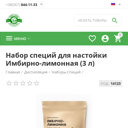

+38(067)
844-11-33

0




МЕНЮ

Набор специй для настойки
Имбирно-лимонная (3 л)
Главная
/
Дистилляция
/
Наборы Специй
/
КОД:
14123