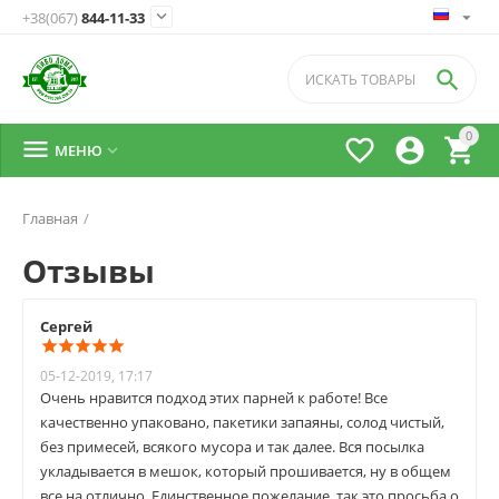

+38(067)
844-11-33

0




МЕНЮ

Главная
/
Отзывы
Сергей
05-12-2019, 17:17
Очень нравится подход этих парней к работе! Все
качественно упаковано, пакетики запаяны, солод чистый,
без примесей, всякого мусора и так далее. Вся посылка
укладывается в мешок, который прошивается, ну в общем
все на отлично. Единственное пожелание, так это просьба о