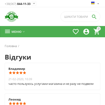

+38(067)
844-11-33

0




МЕНЮ

Головна
/
Відгуки
Владимир
21-02-2020, 10:39
часто пользуюсь услугами магазина и не разу не подвели
Леонид